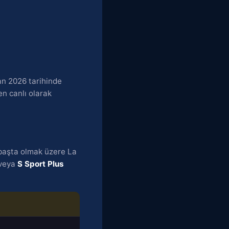
an 2026 tarihinde
n canlı olarak
A başta olmak üzere La
veya
S Sport Plus