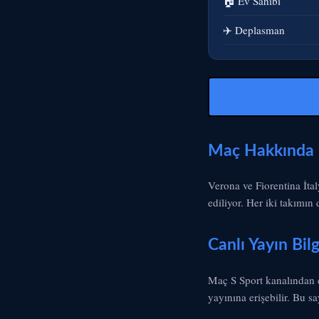
🏠 Ev Sahibi
✈️ Deplasman
Maç Hakkında
Verona ve Fiorentina İta
ediliyor. Her iki takım
Canlı Yayın Bilg
Maç S Sport kanalından c
yayınına erişebilir. Bu s