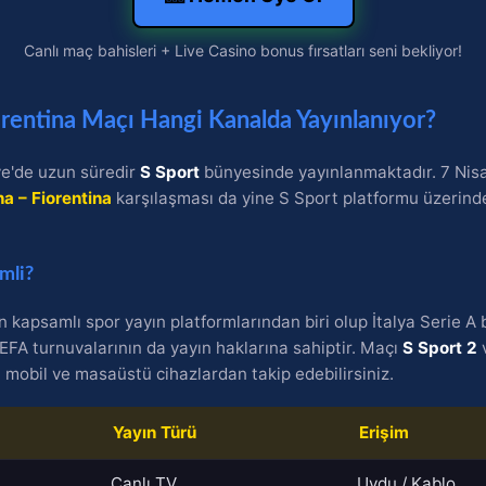
Canlı maç bahisleri + Live Casino bonus fırsatları seni bekliyor!
orentina Maçı Hangi Kanalda Yayınlanıyor?
ye'de uzun süredir
S Sport
bünyesinde yayınlanmaktadır. 7 Nis
a – Fiorentina
karşılaşması da yine S Sport platformu üzerinde
mli?
en kapsamlı spor yayın platformlarından biri olup İtalya Serie 
EFA turnuvalarının da yayın haklarına sahiptir. Maçı
S Sport 2
mobil ve masaüstü cihazlardan takip edebilirsiniz.
Yayın Türü
Erişim
Canlı TV
Uydu / Kablo