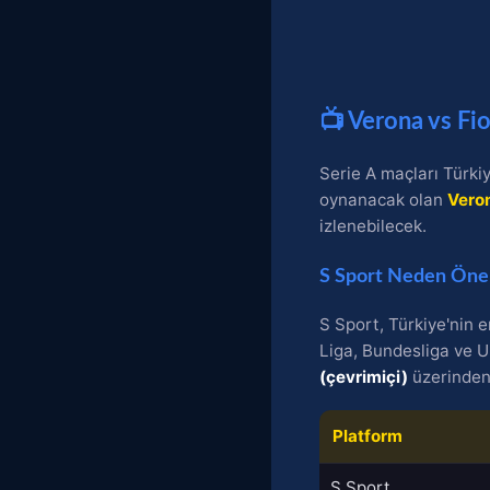
📺 Verona vs Fi
Serie A maçları Türki
oynanacak olan
Veron
izlenebilecek.
S Sport Neden Öne
S Sport, Türkiye'nin 
Liga, Bundesliga ve U
(çevrimiçi)
üzerinden 
Platform
S Sport