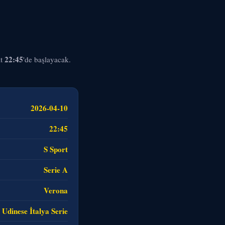
22:45
at
'de başlayacak.
2026-04-10
22:45
S Sport
Serie A
Verona
Udinese İtalya Serie