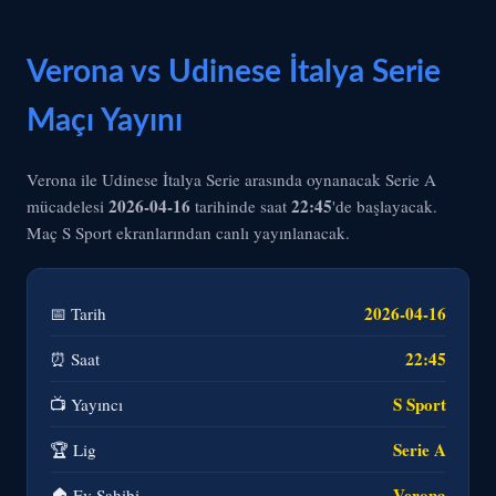
Verona vs Udinese İtalya Serie
Maçı Yayını
Verona ile Udinese İtalya Serie arasında oynanacak Serie A
2026-04-16
22:45
mücadelesi
tarihinde saat
'de başlayacak.
Maç S Sport ekranlarından canlı yayınlanacak.
2026-04-16
📅 Tarih
22:45
⏰ Saat
S Sport
📺 Yayıncı
Serie A
🏆 Lig
Verona
🏠 Ev Sahibi