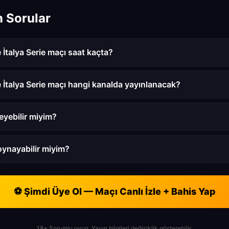
n Sorular
İtalya Serie maçı saat kaçta?
İtalya Serie maçı hangi kanalda yayınlanacak?
leyebilir miyim?
oynayabilir miyim?
⚽ Şimdi Üye Ol — Maçı Canlı İzle + Bahis Yap
18+ Sorumlu oyun. Yayın bilgileri değişiklik gösterebilir.