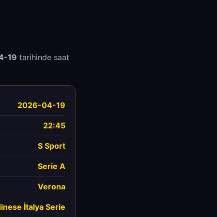
4-19
tarihinde saat
2026-04-19
22:45
S Sport
Serie A
Verona
inese İtalya Serie