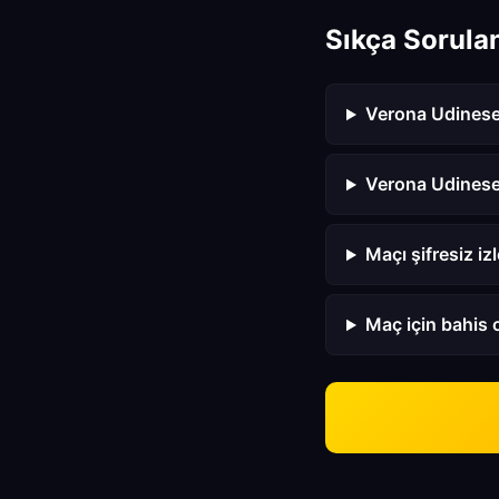
Sıkça Sorula
Verona Udinese 
Verona Udinese 
Maçı şifresiz iz
Maç için bahis 