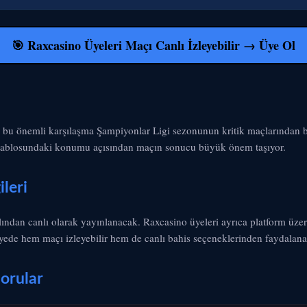
🎯 Raxcasino Üyeleri Maçı Canlı İzleyebilir → Üye Ol
 bu önemli karşılaşma Şampiyonlar Ligi sezonunun kritik maçlarından bir
 tablosundaki konumu açısından maçın sonucu büyük önem taşıyor.
ileri
an canlı olarak yayınlanacak. Raxcasino üyeleri ayrıca platform üzeri
ayede hem maçı izleyebilir hem de canlı bahis seçeneklerinden faydalanab
Sorular