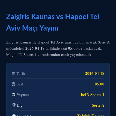
Zalgiris Kaunas vs Hapoel Tel
Aviv Maçı Yayını
Zalgiris Kaunas ile Hapoel Tel Aviv arasında oynanacak Serie A
2026-04-18
05:00
mücadelesi
tarihinde saat
'de başlayacak.
Maç beIN Sports 1 ekranlarından canlı yayınlanacak.
2026-04-18
📅 Tarih
05:00
⏰ Saat
beIN Sports 1
📺 Yayıncı
Serie A
🏆 Lig
Zalgiris Kaunas
🏠 Ev Sahibi