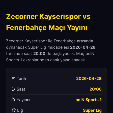
Zecorner Kayserispor vs
Fenerbahçe Maçı Yayını
Zecorner Kayserispor ile Fenerbahçe arasında
oynanacak Süper Lig mücadelesi
2026-04-28
tarihinde saat
20:00
'de başlayacak. Maç beIN
Sports 1 ekranlarından canlı yayınlanacak.
📅 Tarih
2026-04-28
⏰ Saat
20:00
📺 Yayıncı
beIN Sports 1
🏆 Lig
Süper Lig